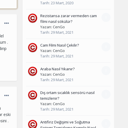
Tarih:
23 Mart, 2020
Rezistansa zarar vermeden cam
0
filmi nasıl sökülür?
Yazan:
CenGo
Tarih:
29 Mart, 2021
el
rum .
Cam Filmi Nasıl Çekilir?
0
ırıp
Yazan:
CenGo
Tarih:
29 Mart, 2021
Araba Nasıl Yıkanır?
0
Yazan:
CenGo
Tarih:
29 Mart, 2021
Dış ortam sıcaklık sensörü nasıl
0
temizlenir?
Yazan:
CenGo
ı
Tarih:
29 Mart, 2021
r eski
sini .
Antifiriz Değişimi ve Soğutma
0
Sistemi Temizleme Komple Nasıl