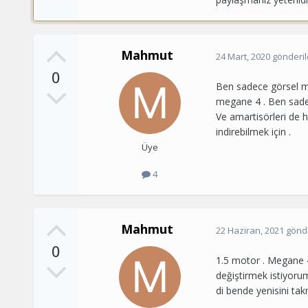
Mahmut
24 Mart, 2020
gönderil
0
Ben sadece görsel mo
megane 4 . Ben sadec
Ve amartisörleri de h
indirebilmek için .
Üye
4
Mahmut
22 Haziran, 2021
gönde
0
1.5 motor . Megane 4
değiştirmek istiyorum
di bende yenisini tak