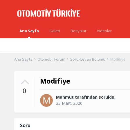
Ana Sayfa
Galeri
Dosyalar
Videolar
Forumlar
Blog
Yönetim
Tüm Aktiviteler
Ana Sayfa
Otomobil Forum
Soru-Cevap Bölümü
Modifiye
Modifiye
0
Mahmut
tarafından soruldu,
23 Mart, 2020
Soru