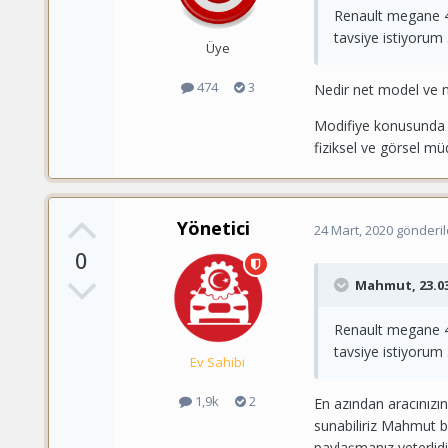
Renault megane 4
tavsiye istiyorum 
Üye
474
3
Nedir net model ve m
Modifiye konusunda 
fiziksel ve görsel m
Yönetici
24 Mart, 2020
gönderil
0
Mahmut
, 23.0
Renault megane 4
tavsiye istiyorum 
Ev Sahibi
1,9k
2
En azından aracınızın
sunabiliriz Mahmut b
paylaşmanız yeterlidi