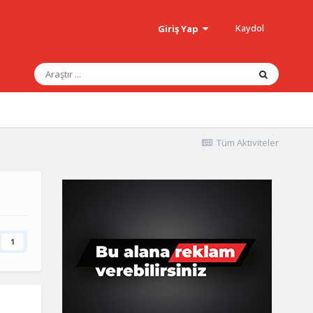
Kaydol
Giriş Yap
Tüm Aktiviteler
1