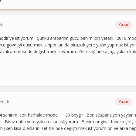
di
Yazar
difiye istiyorum . Çünkü arabamın gücü benim için yeterli . 2016 mod
e gövdeyi düşürmek tanponları da birazcık yere yakın yapmak istiyo
avalı amartisörle değiştirmek istiyorum . Gerektiğinde aşagı yukarı kald
rildi
Yazar
 sanırım icon herhalde modeli . 130 beygir . Ben süspansiyon yayların
 . Biraz daha yere yakın olsun istiyorum . Benim original fabrika çıkışla
mışken kısa olanlarını set halinde değiştirmek istiyorum ön ve arka hep