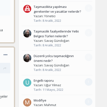
Taşımacılıkta yapılması
0
gerekenler ve yasaklar nelerdir?
Yazan:
Yönetici
Tarih:
8 Aralık, 2022
sa
Taşımacılık faaliyetlerinde Yetki
0
Belgesi Türleri nelerdir?
Yazan:
Savaş Gündoğan
Tarih:
8 Aralık, 2022
Düzenli yolcu taşımacılığının
0
önemi nedir?
Yazan:
Savaş Gündoğan
Tarih:
8 Aralık, 2022
Engelli raporu
1
Yazan:
Uğur Yılmaz
Tarih:
11 Mayıs, 2022
yeler
Modifiye
5
Yazan:
Mahmut