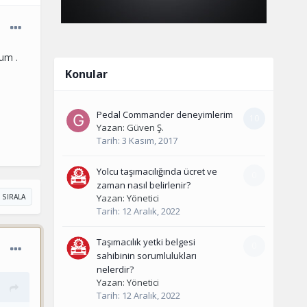
um .
Konular
Pedal Commander deneyimlerim
10
Yazan:
Güven Ş.
Tarih:
3 Kasım, 2017
Yolcu taşımacılığında ücret ve
0
zaman nasıl belirlenir?
Yazan:
Yönetici
 SIRALA
Tarih:
12 Aralık, 2022
Taşımacılık yetki belgesi
0
sahibinin sorumlulukları
nelerdir?
Yazan:
Yönetici
Tarih:
12 Aralık, 2022