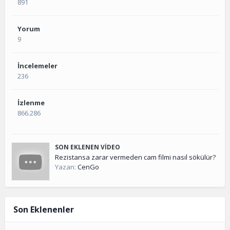
891
Yorum
9
İncelemeler
236
İzlenme
866.286
SON EKLENEN VIDEO
Rezistansa zarar vermeden cam filmi nasıl sökülür?
Yazan:
CenGo
Son Eklenenler