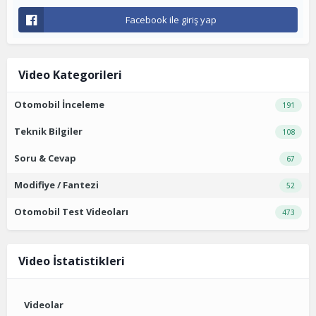
Facebook ile giriş yap
Video Kategorileri
Otomobil İnceleme
191
Teknik Bilgiler
108
Soru & Cevap
67
Modifiye / Fantezi
52
Otomobil Test Videoları
473
Video İstatistikleri
Videolar