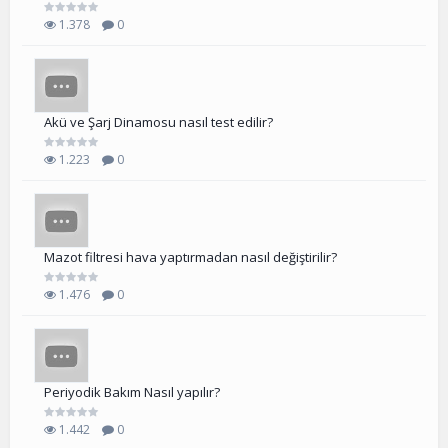
1.378
0
Akü ve Şarj Dinamosu nasıl test edilir?
1.223
0
Mazot filtresi hava yaptırmadan nasıl değiştirilir?
1.476
0
Periyodik Bakım Nasıl yapılır?
1.442
0