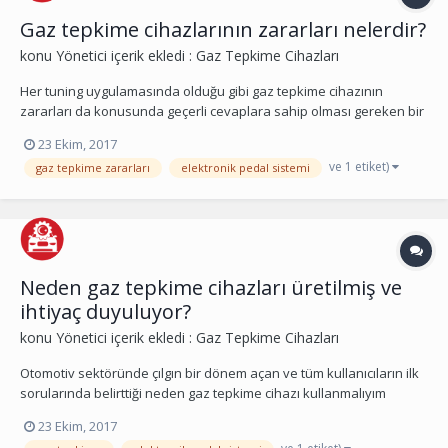
Gaz tepkime cihazlarının zararları nelerdir?
konu
Yönetici
içerik ekledi :
Gaz Tepkime Cihazları
Her tuning uygulamasında olduğu gibi gaz tepkime cihazının
zararları da konusunda geçerli cevaplara sahip olması gereken bir
konudur. Kullanıcılar olarak modifiye işlemlerinin elbet yarar
23 Ekim, 2017
sağladığını düşünüyoruz. Ancak zararlarının uygulamanın
ve 1 etiket)
gaz tepkime zararları
elektronik pedal sistemi
maliyetinden çok daha fazla maddi sorun oluşturabil...
Neden gaz tepkime cihazları üretilmiş ve
ihtiyaç duyuluyor?
konu
Yönetici
içerik ekledi :
Gaz Tepkime Cihazları
Otomotiv sektöründe çılgın bir dönem açan ve tüm kullanıcıların ilk
sorularında belirttiği neden gaz tepkime cihazı kullanmalıyım
sorusuna bu yazımızda yer vermek istedik. Gaz kelebeğinin
23 Ekim, 2017
kurbanı olmayın diye özellikle belirtiyoruz. Artık yeni nesil araçlar