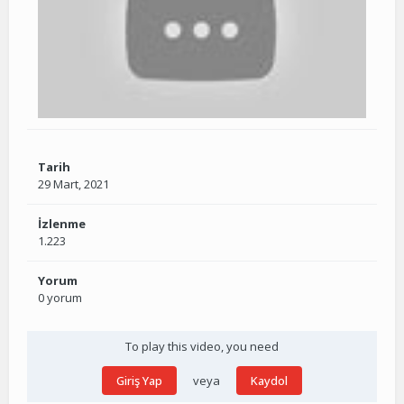
Tarih
29 Mart, 2021
İzlenme
1.223
Yorum
0 yorum
To play this video, you need
veya
Giriş Yap
Kaydol