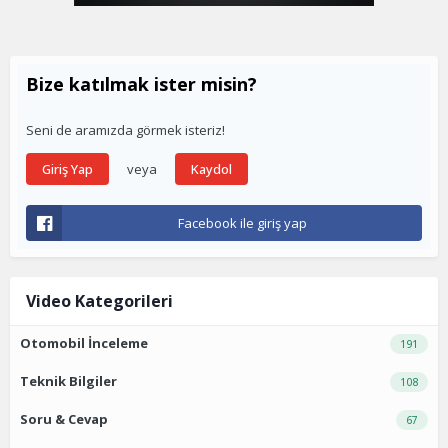
Bize katılmak ister misin?
Seni de aramızda görmek isteriz!
veya
Giriş Yap
Kaydol
Facebook ile giriş yap
Video Kategorileri
Otomobil İnceleme
191
Teknik Bilgiler
108
Soru & Cevap
67