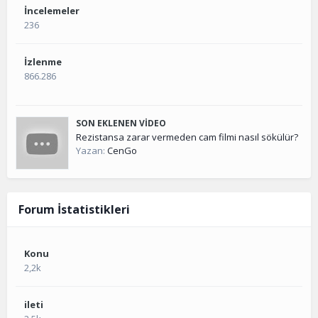
İncelemeler
236
İzlenme
866.286
SON EKLENEN VIDEO
Rezistansa zarar vermeden cam filmi nasıl sökülür?
Yazan:
CenGo
Forum İstatistikleri
Konu
2,2k
ileti